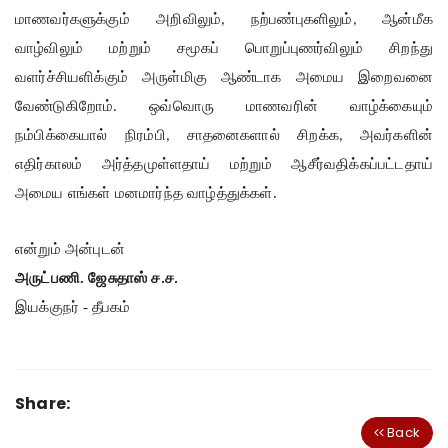
மாணவர்களுக்கும் அறிவிலும்
நற்பண்புகளிலும்
ஆன்மீக
,
,
வாழ்விலும் மற்றும் சமூகப் பொறுப்புணர்விலும் சிறந்து
வளர்ச்சியளிக்கும் அருள்மிகு ஆண்டாக அமைய இறைவனை
வேண்டுகிறோம். ஒவ்வொரு மாணவரின் வாழ்க்கையும்
நம்பிக்கையால் நிரம்பி
சாதனைகளால் சிறக்க
அவர்களின்
,
,
எதிர்காலம் அர்த்தமுள்ளதாய் மற்றும் ஆசீர்வதிக்கப்பட்டதாய்
அமைய எங்கள் மனமார்ந்த வாழ்த்துக்கள்.
என்றும் அன்புடன்
அருட்பணி. ஜேசுதாஸ் ச
ச
.
.
இயக்குநர் -
தீபகம்
Share:
Back