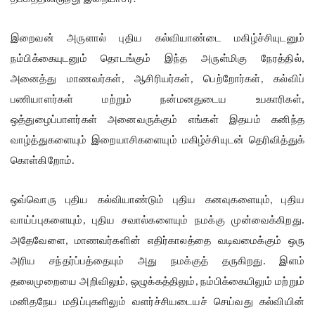
இறைவன் அருளால் புதிய கல்வியாண்டை மகிழ்ச்சியுடனும்
நம்பிக்கையுடனும் தொடங்கும் இந்த அருள்மிகு நேரத்தில்
,
அனைத்து மாணவர்கள்
ஆசிரியர்கள்
பெற்றோர்கள்
கல்விப்
,
,
,
பணியாளர்கள் மற்றும் நன்மனதுடைய உபகாரிகள்
,
ஒத்துழைப்பாளர்கள் அனைவருக்கும் எங்கள் இதயம் கனிந்த
வாழ்த்துகளையும் இறையாசிகளையும் மகிழ்ச்சியுடன் தெரிவித்துக்
கொள்கிறோம்.
ஒவ்வொரு புதிய கல்வியாண்டும் புதிய கனவுகளையும்
புதிய
,
வாய்ப்புகளையும்
புதிய சவால்களையும் நமக்கு முன்வைக்கிறது.
,
அதேவேளை
மாணவர்களின் எதிர்காலத்தை வடிவமைக்கும் ஒரு
,
அரிய சந்தர்ப்பத்தையும் அது நமக்குத் தருகிறது. இளம்
தலைமுறையை அறிவிலும்
ஒழுக்கத்திலும்
நம்பிக்கையிலும் மற்றும்
,
,
மனிதநேய மதிப்புகளிலும் வளர்ச்சியடையச் செய்வது கல்வியின்