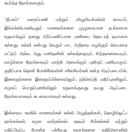
உயர்ந்த நோக்கமாகும்.
தீபகம்
மறைப்பணி மற்றும் விழுமியக்கல்வி மையம்
“
”
,
இக்கல்வியாண்டிலும் மாணவர்களை முழுமையான நபர்களாக
உருவாக்கும் தனது அர்ப்பணிப்பான பணியை தொடரத் தயாராக
உள்ளது. கல்வி என்பது வெறும் பாட அறிவை வழங்கும் செயலாக
மட்டும் அல்ல
அது மனிதனின் உள்ளத்தையும்
சிந்தனையையும்
,
,
,
வாழ்க்கை நோக்கையும் மாற்றி அமைக்கும் புனிதப் பணியாகும்.
குறிப்பாக தொன் போஸ்கோவின் சலேசியர்கள் என்ற அடிப்படையில்
,
இளைஞர்களை இறைநம்பிக்கையிலும்
நற்செய்தி மதிப்புகளிலும்
,
,
சமூகப் பொறுப்புணர்விலும் உருவாக்குவது நமது அடிப்படை
நோக்கமாகவும் கடமையாகவும் உள்ளது.
இன்றைய உலகில் மாணவர்கள் கல்வி அழுத்தங்கள்
தொழில்நுட்ப
,
தாக்கங்கள்
சமூக மாற்றங்கள்
உறவுச் சிக்கல்கள் மற்றும்
,
,
மதிப்பிழப்பு போன்ற பல்வேறு சவால்களை எதிர்கொண்டு