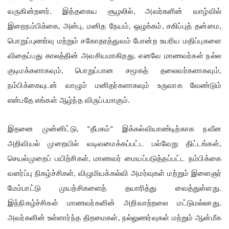
வருகின்றனர். இத்தகைய சூழலில்
அவர்களின் வாழ்வில்
,
இறைநம்பிக்கை
அன்பு
மனித நேயம்
ஒழுக்கம்
சகிப்புத் தன்மை
,
,
,
,
,
பொறுப்புணர்வு மற்றும் சகோதரத்துவம் போன்ற உயரிய மதிப்புகளை
விதைப்பது காலத்தின் அவசியமாகிறது. எனவே மாணவர்கள் நல்ல
குடிமக்களாகவும்
பொறுப்பான சமூகத் தலைவர்களாகவும்
,
,
நம்பிக்கையுடன் வாழும் மனிதர்களாகவும் உருவாக வேண்டும்
என்பதே எங்கள் ஆழ்ந்த விருப்பமாகும்.
இதனை முன்னிட்டு
தீபகம்
இக்கல்வியாண்டிற்காக நவீன
, “
”
அறிவியல் முறையில் வடிவமைக்கப்பட்ட பல்வேறு திட்டங்கள்
,
செயல்முறைப் பயிற்சிகள்
மாணவர் மையப்படுத்தப்பட்ட நம்பிக்கை
,
வளர்ப்பு நிகழ்ச்சிகள்
விழுமியக்கல்வி அமர்வுகள் மற்றும் இளைஞர்
,
மேம்பாட்டு முயற்சிகளைத் தயாரித்து வைத்துள்ளது.
இந்நிகழ்ச்சிகள் மாணவர்களின் அறிவாற்றலை மட்டுமல்லாது
,
அவர்களின் உள்ளார்ந்த திறமைகள்
நல்லுணர்வுகள் மற்றும் ஆன்மீக
,