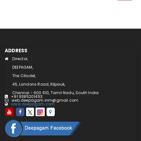
ADDRESS
Director,
DEEPAGAM,
The Citadel,
45, Landons Road, Kilpauk,
Chennai - 600 610, Tamil Nadu, South India.
+91 9385201453
web.deepagam.inm@gmail.com
www.deepagam.com