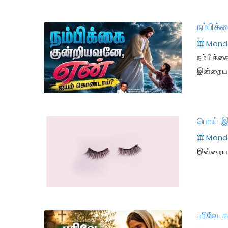
Monda
நம்பிக்
இன்றைய 
பொய் இ
Monda
இன்றைய இ