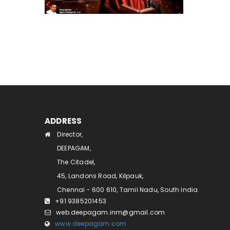
ADDRESS
Director,
DEEPAGAM,
The Citadel,
45, Landons Road, Kilpauk,
Chennai - 600 610, Tamil Nadu, South India.
+91 9385201453
web.deepagam.inm@gmail.com
www.deepagam.com