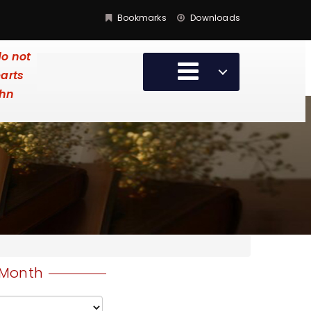
Bookmarks
Downloads
do not
earts
ohn
Month