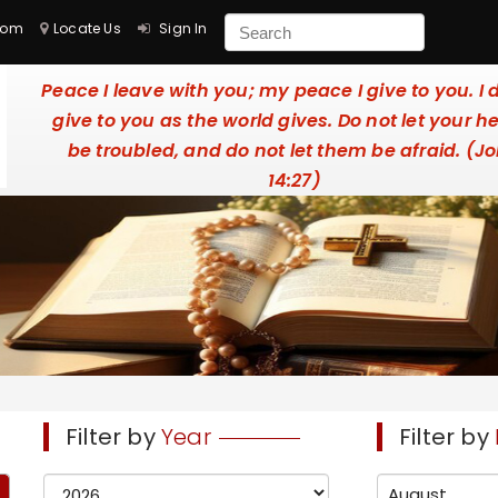
com
Locate Us
Sign In
Peace I leave with you; my peace I give to you. I 
give to you as the world gives. Do not let your h
be troubled, and do not let them be afraid. (J
14:27)
Filter by
Year
Filter by