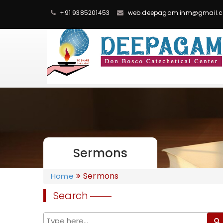
+91 9385201453
web.deepagam.inm@gmail.
Sermons
Sermons
Home
Search