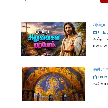
Frida
அன்றாட 
மறையுர
தாபோரு
Thurs
இன்றைய இ