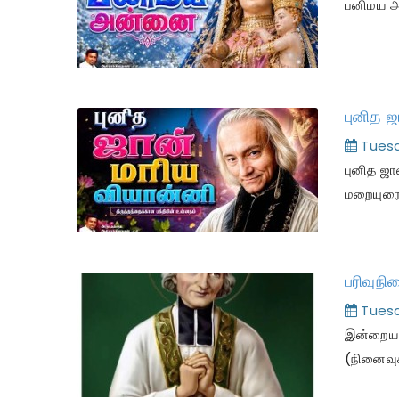
பனிமய அ
Tuesd
புனித ஜ
மறையுர
பரிவுந
Tuesd
இன்றைய இ
(நினைவு