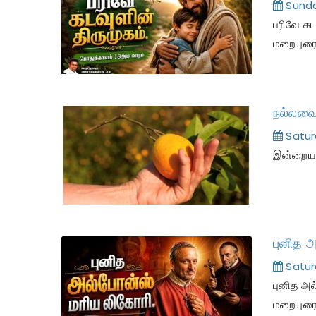
Sunda
பரிவே கட
மறையுர
நல்லவை
Satur
இன்றைய இ
Satur
புனித அ
மறையுர