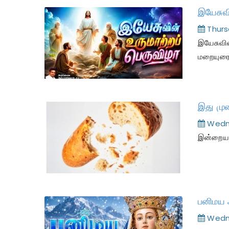
Thurs
இயேசுவி
மறையுர
இது மு
Wedne
இன்றைய இ
Wedne